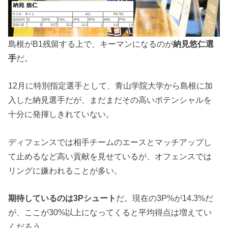
島根がB1残留する上で、キーマンになるのが
納見悠仁選
手
だ。
12月に特別指定選手として、青山学院大学から島根に加
入した納見選手だが、まだまだその高いポテンシャルを
十分に発揮しきれていない。
ディフェンスでは相手チームのエースとマッチアップし
て止めるなど高い貢献を見せているが、オフェンスでは
リングに嫌われることが多い。
期待しているのは3Pシュート
だ。現在の3P%が14.3%だ
が、ここが30%以上になってくると平均得点は増えてい
くだろう。