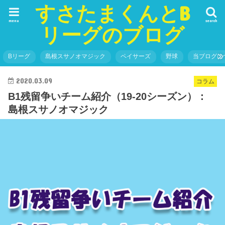
すさたまくんとB
menu
search
リーグのブログ
Bリーグ
島根スサノオマジック
ペイサーズ
野球
当ブログに
2020.03.09
コラム
B1残留争いチーム紹介（19-20シーズン）：
島根スサノオマジック