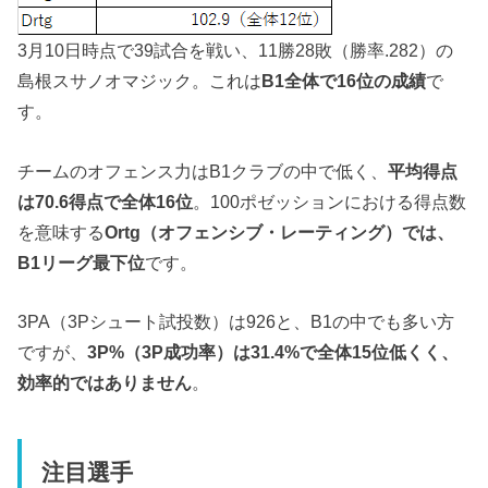
3月10日時点で39試合を戦い、11勝28敗（勝率.282）の
島根スサノオマジック。これは
B1全体で16位の成績
で
す。
チームのオフェンス力はB1クラブの中で低く、
平均得点
は70.6得点で全体16位
。100ポゼッションにおける得点数
を意味する
Ortg（オフェンシブ・レーティング）では、
B1リーグ最下位
です。
3PA（3Pシュート試投数）は926と、B1の中でも多い方
ですが、
3P%（3P成功率）は31.4%で全体15位低くく、
効率的ではありません
。
注目選手