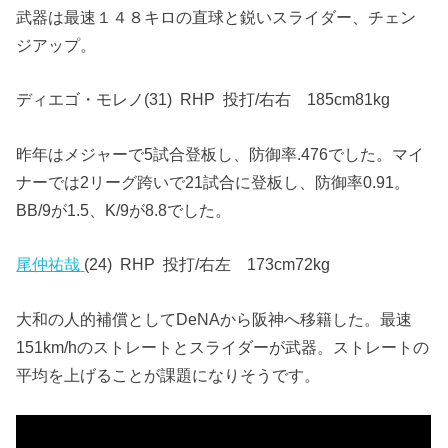
武器は最速１４８キロの直球と鋭いスライダー、チェン
ジアップ。
ディエゴ・モレノ(31) RHP 投打/右右 185cm81kg
昨年はメジャーで5試合登板し、防御率.476でした。マイ
ナーでは2リーグ跨いで21試合に登板し、防御率0.91。
BB/9が1.5、K/9が8.8でした。
尾仲祐哉
(24) RHP 投打/右左 173cm72kg
大和の人的補償としてDeNAから阪神へ移籍した。最速
151km/hのストレートとスライダーが武器。ストレートの
平均を上げることが課題になりそうです。