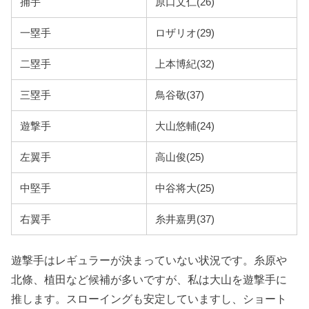
捕手
原口文仁(26)
一塁手
ロザリオ(29)
二塁手
上本博紀(32)
三塁手
鳥谷敬(37)
遊撃手
大山悠輔(24)
左翼手
高山俊(25)
中堅手
中谷将大(25)
右翼手
糸井嘉男(37)
遊撃手はレギュラーが決まっていない状況です。糸原や
北條、植田など候補が多いですが、私は大山を遊撃手に
推します。スローイングも安定していますし、ショート