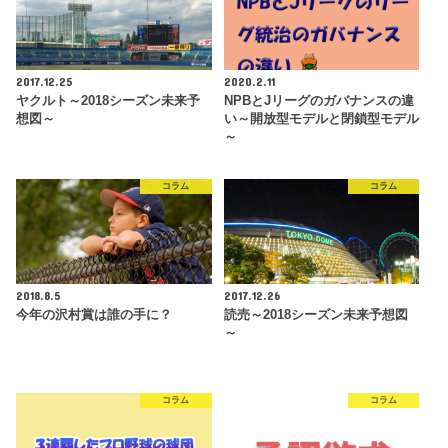
2017.12.25
2020.2.11
ヤクルト～2018シーズン未来予
NPBとJリーグのガバナンスの違
想図～
い～開放型モデルと閉鎖型モデル
～
コラム
コラム
2018.8.5
2017.12.26
今年の沢村賞は誰の手に？
読売～2018シーズン未来予想図
～
コラム
コラム