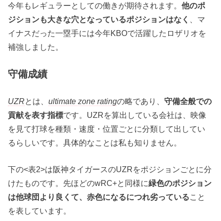
今年もレギュラーとしての働きが期待されます。
他のポ
ジションも大きな穴となっているポジションはなく
、マ
イナスだった一塁手には今年KBOで活躍したロザリオを
補強しました。
守備成績
UZR
とは、
ultimate zone rating
の略であり、
守備全般での
貢献を表す指標
です。UZRを算出している会社は、映像
を見て打球を種類・速度・位置ごとに分類して出してい
るらしいです。具体的なことは私も知りません。
下の<表2>は阪神タイガースのUZRをポジションごとに分
けたものです。先ほどのwRC+と同様に
緑色のポジション
は他球団より良くて、赤色になるにつれ劣っている
こと
を表しています。