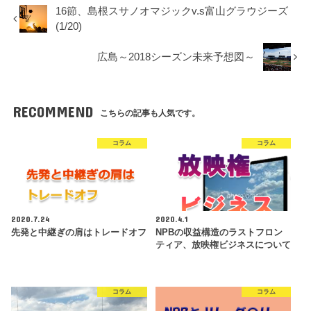
16節、島根スサノオマジックv.s富山グラウジーズ
(1/20)
広島～2018シーズン未来予想図～
RECOMMEND
こちらの記事も人気です。
コラム
コラム
2020.7.24
2020.4.1
先発と中継ぎの肩はトレードオフ
NPBの収益構造のラストフロン
ティア、放映権ビジネスについて
コラム
コラム