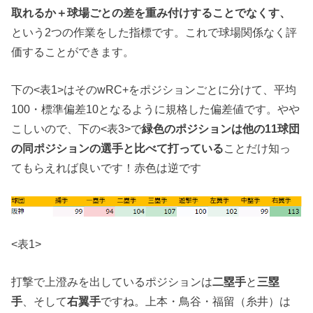
取れるか＋球場ごとの差を重み付けすることでなくす、
という2つの作業をした指標です。これで球場関係なく評
価することができます。
下の<表1>はそのwRC+をポジションごとに分けて、平均
100・標準偏差10となるように規格した偏差値です。やや
こしいので、下の<表3>で
緑色のポジションは他の11球団
の同ポジションの選手と比べて打っている
ことだけ知っ
てもらえれば良いです！赤色は逆です
<表1>
打撃で上澄みを出しているポジションは
二塁手
と
三塁
手
、そして
右翼手
ですね。上本・鳥谷・福留（糸井）は