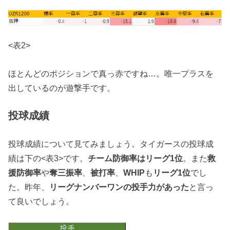
<表2>
ほとんどのポジションで真っ赤ですね…。唯一プラスを
出しているのが遊撃手です。
投球成績
投球成績について見てみましょう。タイガースの投球成
績は下の<表3>です。
チーム防御率はリーグ1位
。また
救
援防御率
や
奪三振率
、
被打率
、
WHIP
も
リーグ1位
でし
た。昨年、
リーグナンバーワンの投手力があった
と言っ
て良いでしょう。