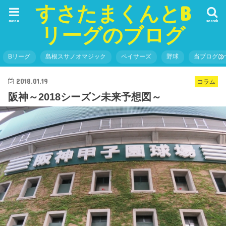
すさたまくんとB
menu
search
リーグのブログ
Bリーグ
島根スサノオマジック
ペイサーズ
野球
当ブログに
2018.01.19
コラム
阪神～2018シーズン未来予想図～