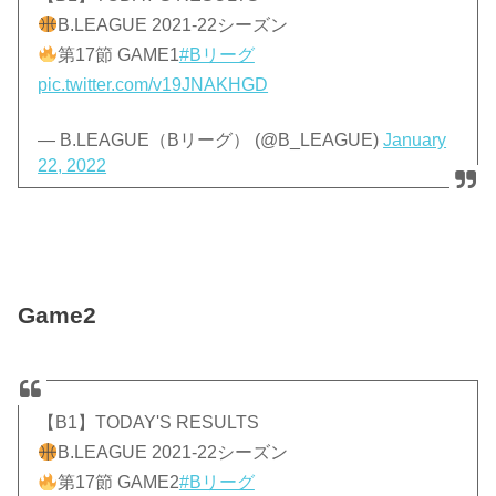
B.LEAGUE 2021-22シーズン
第17節 GAME1
#Bリーグ
pic.twitter.com/v19JNAKHGD
— B.LEAGUE（Bリーグ） (@B_LEAGUE)
January
22, 2022
Game2
【B1】TODAY'S RESULTS
B.LEAGUE 2021-22シーズン
第17節 GAME2
#Bリーグ