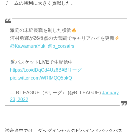
チームの勝利に大きく貢献した。
激闘の末延長戦を制した横浜
河村勇輝が26得点の大奮闘でキャリアハイを更新
@KawamuraYuki
@b_corsairs
バスケットLIVEで生配信中
https://t.co/dDqCd4Uz6B
#Bリーグ
pic.twitter.com/WRfMQQ5bkQ
— B.LEAGUE（Bリーグ） (@B_LEAGUE)
January
23, 2022
試合途中では、ダッグインからのビハインドバックパス