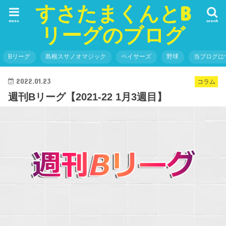
すさたまくんとB
menu
search
リーグのブログ
Bリーグ
島根スサノオマジック
ペイサーズ
野球
当ブログに
2022.01.23
コラム
週刊Bリーグ【2021-22 1月3週目】