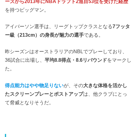
ーズから2013年にNBAドラフト2巡目53位を受けた経歴
を持つビッグマン。
アイバーソン選手は、リーグトップクラスとなる
7フッタ
ー級（213cm）の身長が魅力の選手
である。
昨シーズンはオーストラリアのNBLでプレーしており、
36試合に出場し、
平均8.8得点・8.6リバウンド
をマークし
た。
得点能力はやや物足りない
が、その
大きな体格を活かし
たスクリーンプレーとポストアップ
は、他クラブにとっ
て脅威となりそうだ。