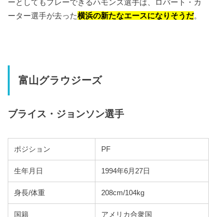
ーとしてもプレーできるハモンズ選手は、ロバート・カ
ーター選手が去った
横浜の新たなエースになりそうだ
。
富山グラウジーズ
ブライス・ジョンソン選手
ポジション
PF
生年月日
1994年6月27日
身長/体重
208cm/104kg
国籍
アメリカ合衆国