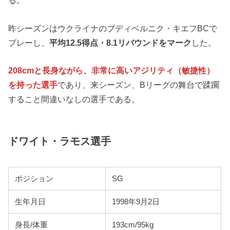
る。
昨シーズンはウクライナのブディベルニク・キエフBCで
プレーし、
平均12.5得点・8.1リバウンドをマーク
した。
208cmと長身ながら、非常に高いアジリティ（敏捷性）
を持った選手
であり、来シーズン、Bリーグの舞台で蹂躙
すること間違いなしの選手である。
ドワイト・ラモス選手
ポジション
SG
生年月日
1998年9月2日
身長/体重
193cm/95kg