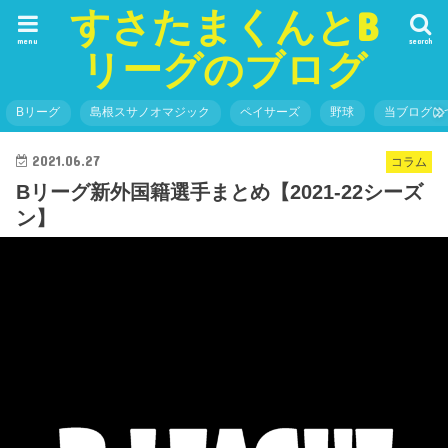
すさたまくんとB
menu
search
リーグのブログ
Bリーグ
島根スサノオマジック
ペイサーズ
野球
当ブログに
2021.06.27
コラム
Bリーグ新外国籍選手まとめ【2021-22シーズ
ン】