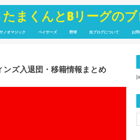
さたまくんとBリーグのブ
サノオマジック
ペイサーズ
野球
当ブログについて
お問
鑑
ポート
コラム
選手名鑑
観戦レポート
広島カープ
アマチュア野球
WARで振り返るドラフト
プロフィール
サイトマップ
プライバシーポリシー
ィンズ入退団・移籍情報まとめ
[