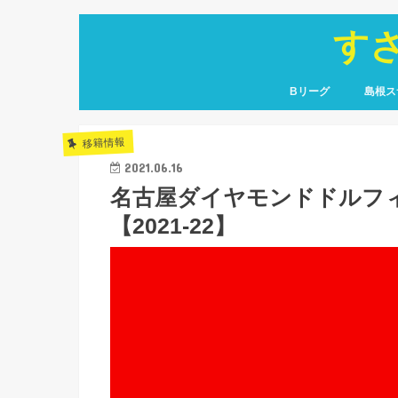
す
Bリーグ
島根ス
コラム
戦力分析
移籍情報
選手名鑑
レコード
コラム
選手名
観戦レ
移籍情報
2021.06.16
名古屋ダイヤモンドドルフ
【2021-22】