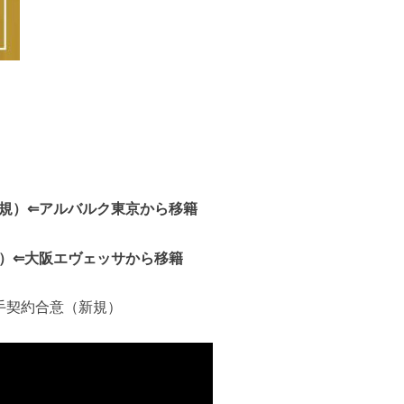
新規）⇐アルバルク東京から移籍
規）⇐大阪エヴェッサから移籍
手契約合意（新規）