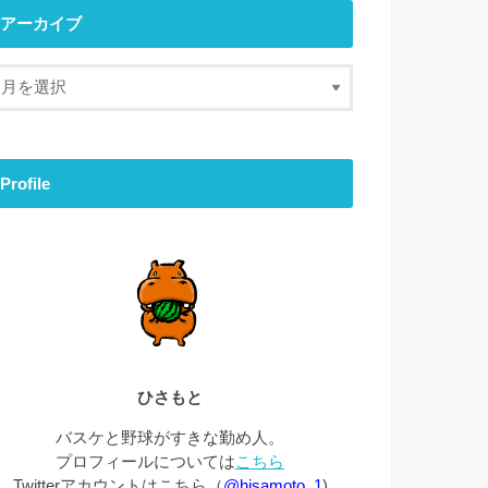
アーカイブ
Profile
ひさもと
バスケと野球がすきな勤め人。
プロフィールについては
こちら
Twitterアカウントはこちら（
@hisamoto_1
)