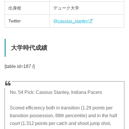
出身校
デューク大学
Twitter
@cassius_stanley
大学時代成績
[table id=187 /]
No. 54 Pick: Cassius Stanley, Indiana Pacers
Scored efficiency both in transition (1.29 points per
transition possession, 88th percentile) and in the half
court (1.312 points per catch and shoot jump shot,