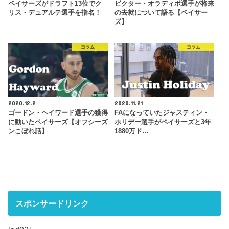
ペイサーズがドラフト13位でク
ビクター・オラディポ選手が将来
リス・デュアルテ選手を指名！
の去就について語る【ペイサー
ズ】
コラム
コラム
2020.12.2
2020.11.21
ゴードン・ヘイワード選手の獲得
FAになっていたジャスティン・
に動いたペイサーズ【オフシーズ
ホリデー選手がペイサーズと3年
ンこぼれ話】
1880万ド…
スポンサードリンク