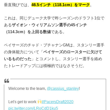
垂直飛びでは、
46.5インチ（118.1cm）をマーク
。
これは、同じデューク大学で昨シーズンのドラフト1位で
ある
ザイオン・ウィリアムソン選手の45インチ
（114.3cm）を上回る数値
である。
ペイサーズのチャド・ブチャナンGMは、スタンリー選手
の身体能力について「
ペイサーズのロースターに欠けて
いるものだった
」とコメントし、スタンリー選手を絡め
たトレードアップには積極的ではなさそうだ。
Welcome to the team,
@cassius_stanley
!
Let's get to work
#PacersDraft2020
pic.twitter.com/LRoCdD1ku5