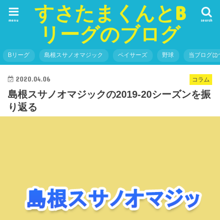
すさたまくんとB
menu
search
リーグのブログ
Bリーグ
島根スサノオマジック
ペイサーズ
野球
当ブログに
2020.04.06
コラム
島根スサノオマジックの2019-20シーズンを振
り返る