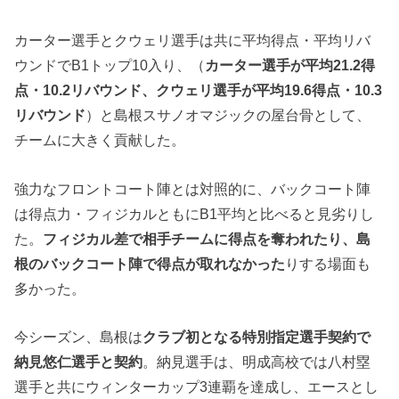
カーター選手とクウェリ選手は共に平均得点・平均リバ
ウンドでB1トップ10入り、（
カーター選手が平均21.2得
点・10.2リバウンド、クウェリ選手が平均19.6得点・10.3
リバウンド
）と島根スサノオマジックの屋台骨として、
チームに大きく貢献した。
強力なフロントコート陣とは対照的に、バックコート陣
は得点力・フィジカルともにB1平均と比べると見劣りし
た。
フィジカル差で相手チームに得点を奪われたり、島
根のバックコート陣で得点が取れなかった
りする場面も
多かった。
今シーズン、島根は
クラブ初となる特別指定選手契約で
納見悠仁選手と契約
。納見選手は、明成高校では八村塁
選手と共にウィンターカップ3連覇を達成し、エースとし