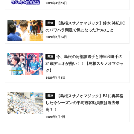
2020年2月13日
【島根スサノオマジック】鈴木 裕紀HC
のパワハラ問題で気になった3つのこと
2020年1月23日
今、島根の阿部諒選手と神里和選手の
24歳デュオが熱い！！【島根スサノオマジッ
ク】
2020年1月9日
【島根スサノオマジック】B1に再昇格
した今シーズンの平均観客動員数は過去最
高？！
2020年1月7日