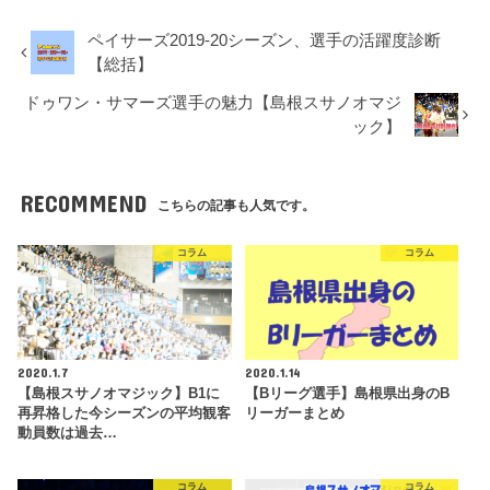
ペイサーズ2019-20シーズン、選手の活躍度診断
【総括】
ドゥワン・サマーズ選手の魅力【島根スサノオマジ
ック】
RECOMMEND
こちらの記事も人気です。
コラム
コラム
2020.1.7
2020.1.14
【島根スサノオマジック】B1に
【Bリーグ選手】島根県出身のB
再昇格した今シーズンの平均観客
リーガーまとめ
動員数は過去…
コラム
コラム