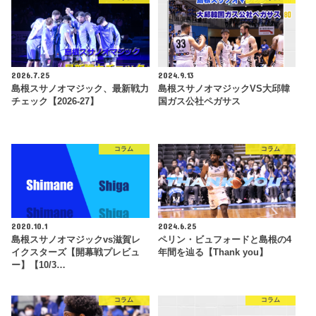
2026.7.25
2024.9.13
島根スサノオマジック、最新戦力
島根スサノオマジックVS大邱韓
チェック【2026-27】
国ガス公社ペガサス
コラム
コラム
2020.10.1
2024.6.25
島根スサノオマジックvs滋賀レ
ペリン・ビュフォードと島根の4
イクスターズ【開幕戦プレビュ
年間を辿る【Thank you】
ー】【10/3…
コラム
コラム