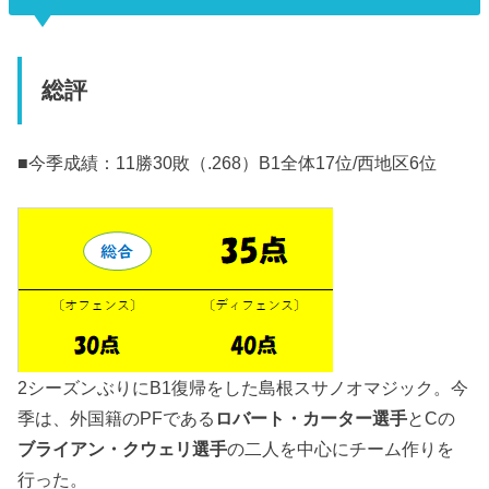
総評
■今季成績：11勝30敗（.268）B1全体17位/西地区6位
2シーズンぶりにB1復帰をした島根スサノオマジック。今
季は、外国籍のPFである
ロバート・カーター選手
とCの
ブライアン・クウェリ選手
の二人を中心にチーム作りを
行った。