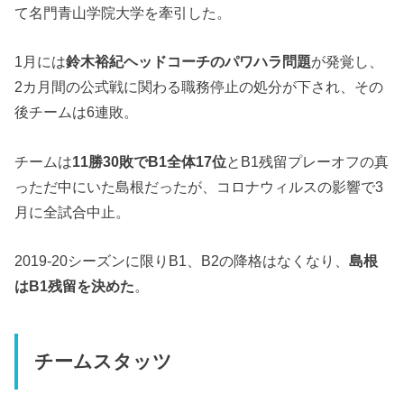
て名門青山学院大学を牽引した。
1月には
鈴木裕紀ヘッドコーチのパワハラ問題
が発覚し、
2カ月間の公式戦に関わる職務停止の処分が下され、その
後チームは6連敗。
チームは
11勝30敗でB1全体17位
とB1残留プレーオフの真
っただ中にいた島根だったが、コロナウィルスの影響で3
月に全試合中止。
2019-20シーズンに限りB1、B2の降格はなくなり、
島根
はB1残留を決めた
。
チームスタッツ