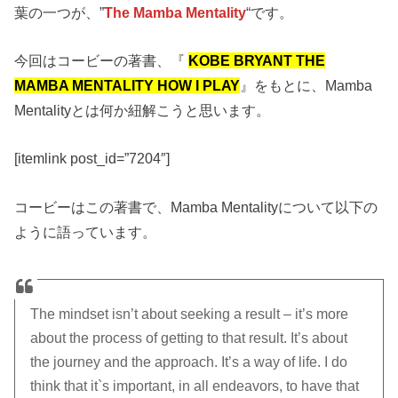
葉の一つが、”
The Mamba Mentality
“です。
今回はコービーの著書、『
KOBE BRYANT THE
MAMBA MENTALITY HOW I PLAY
』をもとに、Mamba
Mentalityとは何か紐解こうと思います。
[itemlink post_id=”7204″]
コービーはこの著書で、Mamba Mentalityについて以下の
ように語っています。
The mindset isn’t about seeking a result – it’s more
about the process of getting to that result. It’s about
the journey and the approach. It’s a way of life. I do
think that it`s important, in all endeavors, to have that