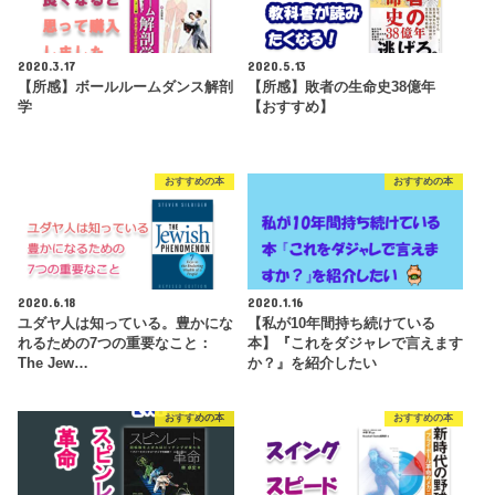
2020.3.17
2020.5.13
【所感】ボールルームダンス解剖
【所感】敗者の生命史38億年
学
【おすすめ】
おすすめの本
おすすめの本
2020.6.18
2020.1.16
ユダヤ人は知っている。豊かにな
【私が10年間持ち続けている
れるための7つの重要なこと：
本】『これをダジャレで言えます
The Jew…
か？』を紹介したい
おすすめの本
おすすめの本