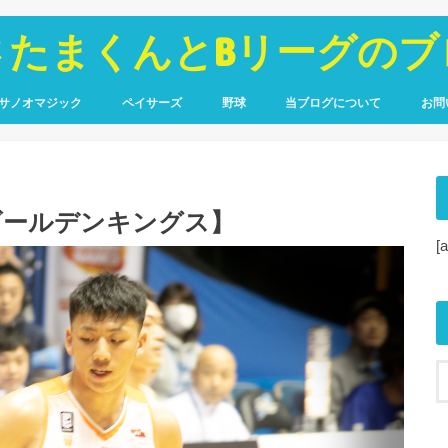
さたまくんとBリーグのブ
サノオマジック
ペイサーズ
野球
当ブログについて
お問
鑑
ポート
コラム
選手名鑑
観戦レポート
広島カープ
アマチュア野球
WARで振り返るドラフト
プロフィール
サイトマップ
プライバシーポリシー
ゴールデンキングス】
[