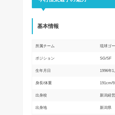
基本情報
所属チーム
琉球ゴ
ポジション
SG/SF
生年月日
1996年
身長/体重
191cm/9
出身校
新潟経
出身地
新潟県