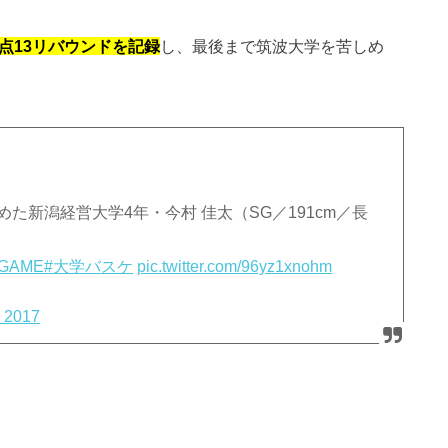
点13リバウンドを記録
し、最後まで筑波大学を苦しめ
た新潟経営大学4年・今村 佳太（SG／191cm／長
GAME
#大学バスケ
pic.twitter.com/96yz1xnohm
 2017
）