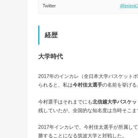
Twitter
@imimk
経歴
大学時代
2017年のインカレ（全日本大学バスケット
られると、私は
今村佳太選手
の名前を挙げる
今村選手はそれまでにも
北信越大学バスケッ
残していたが、全国的な知名度は当時そこま
2017年インカレで、今村佳太選手が所属し
勝することになる筑波大学と対戦した。