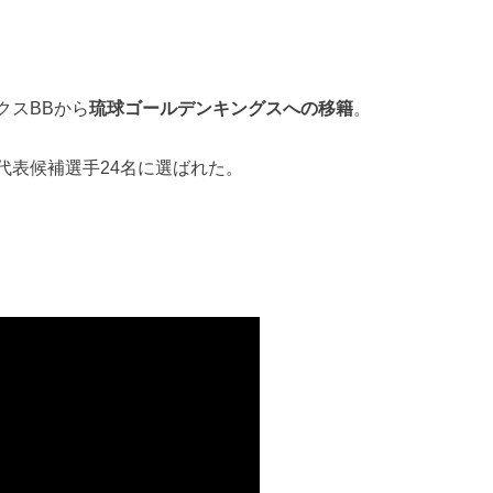
クスBBから
琉球ゴールデンキングスへの移籍
。
日本代表候補選手24名に選ばれた。