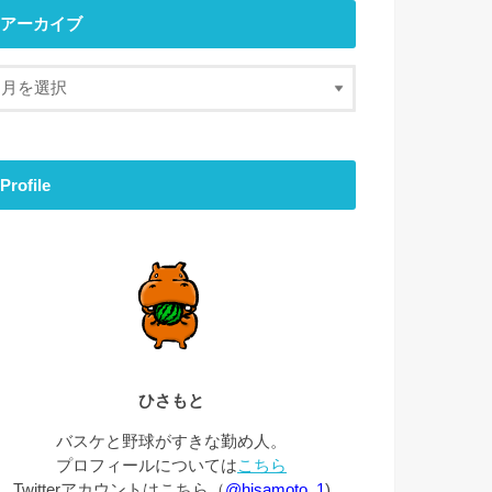
アーカイブ
Profile
ひさもと
バスケと野球がすきな勤め人。
プロフィールについては
こちら
Twitterアカウントはこちら（
@hisamoto_1
)