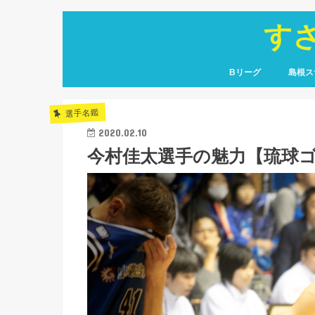
す
Bリーグ
島根ス
コラム
戦力分析
移籍情報
選手名鑑
レコード
コラム
選手名
観戦レ
選手名鑑
2020.02.10
今村佳太選手の魅力【琉球