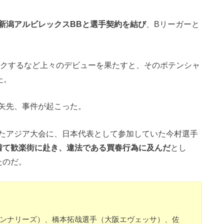
新潟アルビレックスBBと選手契約を結び
、Bリーガーと
ークするなど上々のデビューを果たすと、そのポテンシャ
た。
矢先、事件が起こった。
たアジア大会に、日本代表として参加していた今村選手
着て歓楽街に赴き、違法である買春行為に及んだ
とし
たのだ。
ハンナリーズ）、橋本拓哉選手（大阪エヴェッサ）、佐