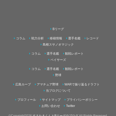
Bリーグ
コラム
戦力分析
移籍情報
選手名鑑
レコード
島根スサノオマジック
コラム
選手名鑑
観戦レポート
ペイサーズ
コラム
選手名鑑
観戦レポート
野球
広島カープ
アマチュア野球
WARで振り返るドラフト
当ブログについて
プロフィール
サイトマップ
プライバシーポリシー
お問い合わせ
Twitter
©Copyright2026
すさたまくんとBリーグのブログ
.All Rights Reserved.