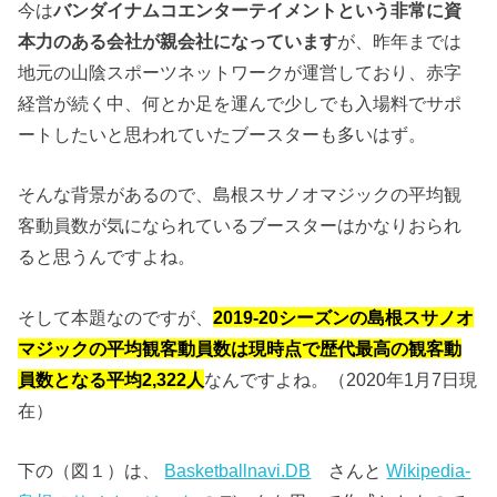
今は
バンダイナムコエンターテイメントという非常に資
本力のある会社が親会社になっています
が、昨年までは
地元の山陰スポーツネットワークが運営しており、赤字
経営が続く中、何とか足を運んで少しでも入場料でサポ
ートしたいと思われていたブースターも多いはず。
そんな背景があるので、島根スサノオマジックの平均観
客動員数が気になられているブースターはかなりおられ
ると思うんですよね。
そして本題なのですが、
2019-20シーズンの島根スサノオ
マジックの平均観客動員数は現時点で歴代最高の観客動
員数となる平均2,322人
なんですよね。（2020年1月7日現
在）
下の（図１）は、
Basketballnavi.DB
さんと
Wikipedia-