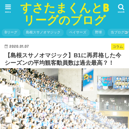
すさたまくんとB
menu
search
リーグのブログ
Bリーグ
島根スサノオマジック
ペイサーズ
野球
当ブログに
2020.01.07
コラム
【島根スサノオマジック】B1に再昇格した今
シーズンの平均観客動員数は過去最高？！