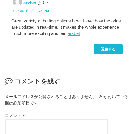
arxbet
より:
2026年8月1日 8:45 PM
Great variety of betting options here. I love how the odds
are updated in real-time. It makes the whole experience
much more exciting and fair.
arxbet
返信する
コメントを残す
メールアドレスが公開されることはありません。
※
が付いている
欄は必須項目です
コメント
※