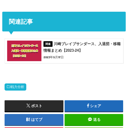
関連記事
川崎ブレイブサンダース、入退団・移籍
情報まとめ【2023-24】
2023年5月17日
戦力分析
ポスト
シェア
はてブ
送る