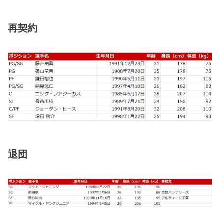
再契約
退団