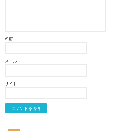
名前
メール
サイト