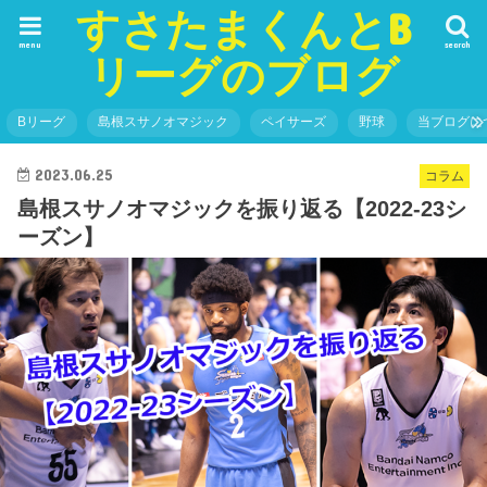
すさたまくんとB
menu
search
リーグのブログ
Bリーグ
島根スサノオマジック
ペイサーズ
野球
当ブログに
2023.06.25
コラム
島根スサノオマジックを振り返る【2022-23シ
ーズン】