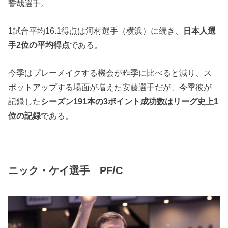
誓哉選手。
1試合平均16.1得点は河村選手（横浜）に続き、
日本人選
手2位の平均得点
である。
今季はプレーメイクする機会が昨季に比べると減り、ス
ポットアップする場面が増えた安藤選手だが、今季彼が
記録した
シーズン191本の3ポイント成功数はリーグ史上1
位の記録
である。
ニック・ケイ選手 PF/C