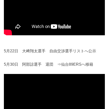
5月22日 大﨑翔太選手 自由交渉選手リストへ公示
5月30日 阿部諒選手 退団 ⇒仙台89ERSへ移籍