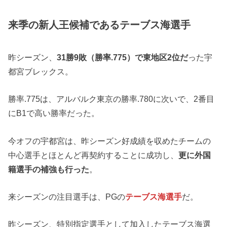
来季の新人王候補であるテーブス海選手
昨シーズン、
31勝9敗（勝率.775）で東地区2位だ
った宇
都宮ブレックス。
勝率.775は、アルバルク東京の勝率.780に次いで、2番目
にB1で高い勝率だった。
今オフの宇都宮は、昨シーズン好成績を収めたチームの
中心選手とほとんど再契約することに成功し、
更に外国
籍選手の補強も行った
。
来シーズンの注目選手は、PGの
テーブス海選手
だ。
昨シーズン、特別指定選手として加入したテーブス海選