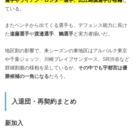
選手やライアン・ロシター選手、比江島慎選手が在籍
し
ている。
またベンチから出てくる選手も、デフェンス能力に長け
た
遠藤選手
や
渡邉選手
、
鵤選手
と実力者揃いだ。
地区割の影響で、来シーズンの東地区はアルバルク東京
や千葉ジェッツ、川崎ブレイブサンダース、SR渋谷など
群雄割拠の様相を呈しているが、
その中でも宇都宮は優
勝候補の一角になる
だろう。
入退団・再契約まとめ
新加入