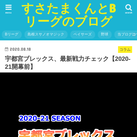
すさたまくんとB
menu
search
リーグのブログ
Bリーグ
島根スサノオマジック
ペイサーズ
野球
当ブログに
2020.08.18
コラム
宇都宮ブレックス、最新戦力チェック【2020-
21開幕前】