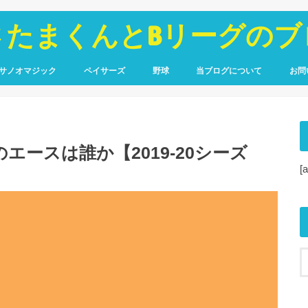
さたまくんとBリーグのブ
サノオマジック
ペイサーズ
野球
当ブログについて
お問
鑑
ポート
コラム
選手名鑑
観戦レポート
広島カープ
アマチュア野球
WARで振り返るドラフト
プロフィール
サイトマップ
プライバシーポリシー
のエースは誰か【2019-20シーズ
[