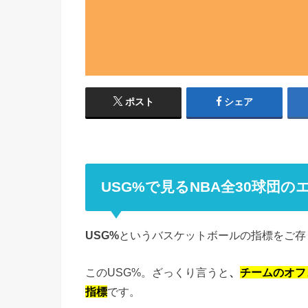
ポスト
シェア
USG%で見るNBA全30球団の
USG%
というバスケットボールの指標をご存
このUSG%。ざっくり言うと
、
チームのオフ
指標
です。