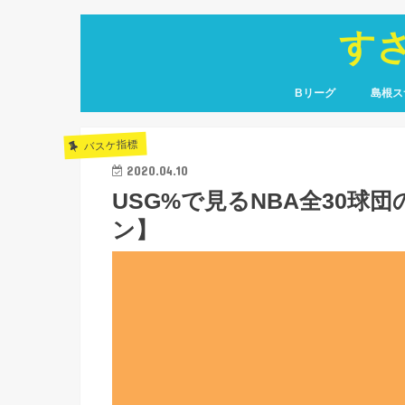
す
Bリーグ
島根ス
コラム
戦力分析
移籍情報
選手名鑑
レコード
コラム
選手名
観戦レ
バスケ指標
2020.04.10
USG%で見るNBA全30球団
ン】