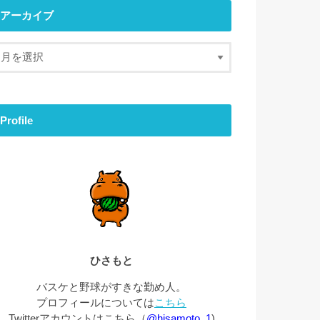
アーカイブ
Profile
ひさもと
バスケと野球がすきな勤め人。
プロフィールについては
こちら
Twitterアカウントはこちら（
@hisamoto_1
)