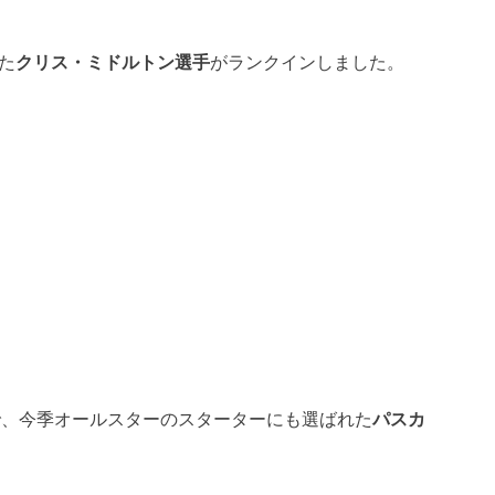
た
クリス・ミドルトン選手
がランクインしました。
で、今季オールスターのスターターにも選ばれた
パスカ