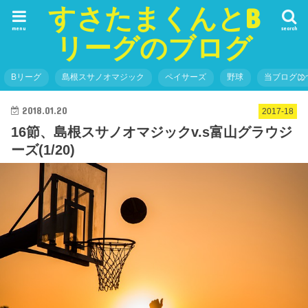
すさたまくんとB
menu
search
リーグのブログ
Bリーグ
島根スサノオマジック
ペイサーズ
野球
当ブログに
2018.01.20
2017-18
16節、島根スサノオマジックv.s富山グラウジ
ーズ(1/20)