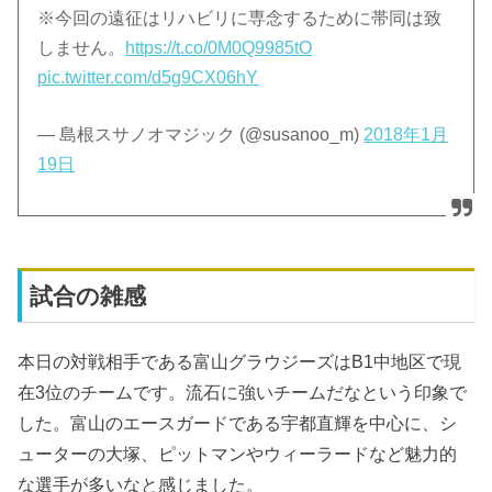
※今回の遠征はリハビリに専念するために帯同は致
しません。
https://t.co/0M0Q9985tO
pic.twitter.com/d5g9CX06hY
— 島根スサノオマジック (@susanoo_m)
2018年1月
19日
試合の雑感
本日の対戦相手である富山グラウジーズはB1中地区で現
在3位のチームです。流石に強いチームだなという印象で
した。富山のエースガードである宇都直輝を中心に、シ
ューターの大塚、ピットマンやウィーラードなど魅力的
な選手が多いなと感じました。