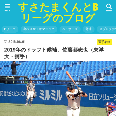
すさたまくんとB
menu
search
リーグのブログ
Bリーグ
島根スサノオマジック
ペイサーズ
野球
当ブログに
2018.06.01
選手名鑑
2019年のドラフト候補、佐藤都志也（東洋
大・捕手）