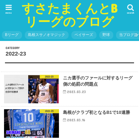
すさたまくんとB
menu
search
リーグのブログ
Bリーグ
島根スサノオマジック
ペイサーズ
野球
当ブログに
2022-23
2022-23
ニカ選手のファールに対するリーグ
側の処罰の問題点
2023.03.23
2022-23
島根がクラブ初となるB1で10連勝
2023.03.16