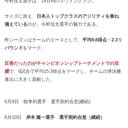
今村佳太選手は、191cmのスウィングマン。
サイズに加え、
日本人トップクラスのアジリティを兼ね
備えている
のが、今村佳太選手の魅力である。
昨シーズンはチームのエースとして、
平均9.8得点・2.3リ
バウンド
をマーク。
圧巻だったのがチャンピオンシップトーナメントでの活
躍
で、6試合で平均15.3得点をマークし、チームの準決勝
進出に大きく貢献した。
6月8日 牧隼利選手 選手契約合意(継続)
6月10日
岸本 隆一選手 選手契約合意（継続）