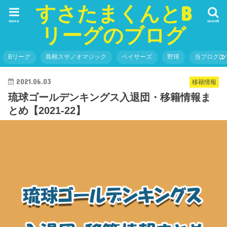
すさたまくんとB
menu
search
リーグのブログ
Bリーグ
島根スサノオマジック
ペイサーズ
野球
当ブログに
2021.06.03
移籍情報
琉球ゴールデンキングス入退団・移籍情報ま
とめ【2021-22】