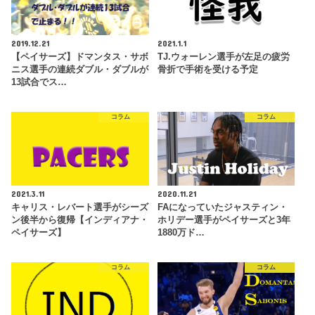
2019.12.21
2021.1.1
【ペイサーズ】ドマンタス・サボ
TJ.ウォーレン選手が左足の疲労
ニス選手の連続ダブル・ダブルが
骨折で手術を受ける予定
13試合でス…
コラム
コラム
2021.3.11
2020.11.21
キャリス・レバート選手がシーズ
FAになっていたジャスティン・
ン後半から復帰【インディアナ・
ホリデー選手がペイサーズと3年
ペイサーズ】
1880万ド…
コラム
コラム