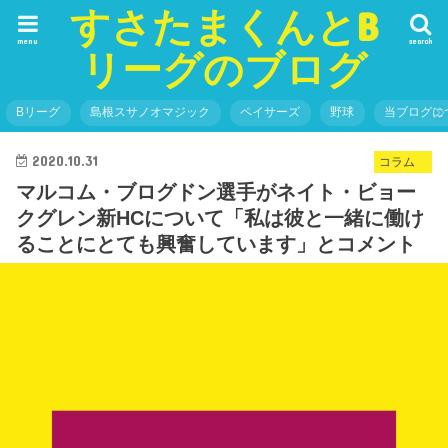
すさたまくんとB
menu
search
リーグのブログ
Bリーグ
島根スサノオマジック
ペイサーズ
野球
当ブログに
2020.10.31
コラム
マルコム・ブログドン選手がネイト・ビョー
クグレン新HCについて「私は彼と一緒に働け
ることにとても興奮しています」とコメント