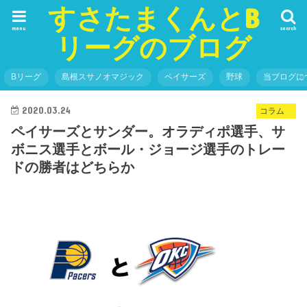
すさたまくんとB
menu
search
リーグのブログ
Bリーグ
島根スサノオマジック
ペイサーズ
野球
当ブログに
2020.03.24
コラム
ペイサーズとサンダー。オラディポ選手、サ
ボニス選手とボール・ジョージ選手のトレー
ドの勝者はどちらか