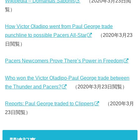
Wikipedia – Domantas Sabonis
（2020年3月23日閲
覧）
How Victor Oladipo went from Paul George trade
punchline to possible Pacers All-Star
（2020年3月23
日閲覧）
Pacers Newcomers Prove There’s Power in Freedom
Who won the Victor Oladipo-Paul George trade between
the Thunder and Pacers?
（2020年3月23日閲覧）
Reports: Paul George traded to Clippers
（2020年3月
23日閲覧）