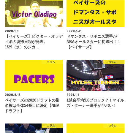
2020.1.9
2020.1.31
【ペイサーズ】ビクター・オラデ
ドマンタス・サボニス選手が
ィポの復帰日程が発表。
NBAオールスターに初選出！！
1/29（水）のシカ…
【ペイサーズ】
コラム
コラム
2020.8.18
2021.1.1
ペイサーズの2020ドラフトの指
1試合平均5.0ブロック？！マイル
名権は全体54番目に決定【NBA
ズ・ターナー選手がヤバい！
ドラフト】
コラム
コラム