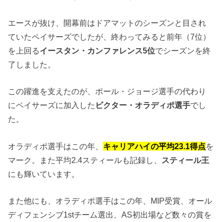
エースが抜け、開幕前はドアマットのシーズンと目され
ていたペイサーズでしたが、終わってみると前年（7位）
を上回る
イースタン・カンファレンス5位
でシーズンを終
了しました。
この躍進を支えたのが、ポール・ジョージ選手の代わり
にペイサーズに加入した
ビクター・オラディポ選手
でし
た。
オラディポ選手はこの年、
キャリアハイの平均23.1得点
を
マーク。また平均2.4スティールも記録し、
スティール王
にも輝いています。
また他にも、オラディポ選手はこの年、MIP受賞、オール
ディフェンシブ1stチーム選出、AS初出場など数々の賞を