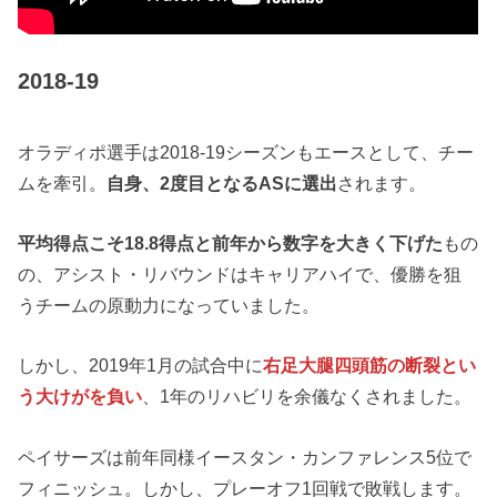
2018-19
オラディポ選手は2018-19シーズンもエースとして、チー
ムを牽引。
自身、2度目となるASに選出
されます。
平均得点こそ18.8得点と前年から数字を大きく下げた
もの
の、アシスト・リバウンドはキャリアハイで、優勝を狙
うチームの原動力になっていました。
しかし、2019年1月の試合中に
右足大腿四頭筋の断裂とい
う大けがを負い
、1年のリハビリを余儀なくされました。
ペイサーズは前年同様イースタン・カンファレンス5位で
フィニッシュ。しかし、プレーオフ1回戦で敗戦します。