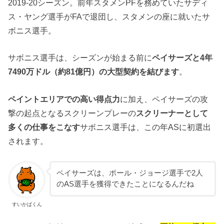
2019-20シーズン。前年スタメンPFを務めていたサディ
ス・ヤング選手がFAで退団し、スタメンの座に就いたサ
ボニス選手。
サボニス選手は、シーズンが始まる前に
ペイサーズと4年
7490万ドル（約81億円）の大型契約を結びます
。
ペイントエリアでの高い得点力
に加え、ペイサーズの攻
撃の起点となるスクリーンプレーの
スクリーナーとして
多くの仕事をこなす
サボニス選手は、この年ASに初選出
されます。
ペイサーズは、ポール・ジョージ選手で2人
のAS選手を獲得できたことになるんだね
すいかばくん