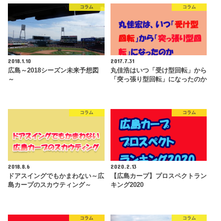
コラム
コラム
2018.1.10
2017.7.31
広島～2018シーズン未来予想図
丸佳浩はいつ「受け型回転」から
～
「突っ張り型回転」になったのか
コラム
コラム
2018.8.6
2020.2.13
ドアスイングでもかまわない～広
【広島カープ】プロスペクトラン
島カープのスカウティング～
キング2020
コラム
コラム