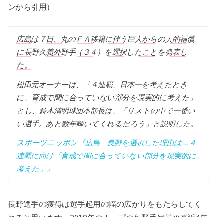
ンから引用）
広島は７日、丸のＦＡ移籍に伴う巨人からの人的補償
に長野久義外野手（３４）を選択したことを発表し
た。
松田元オーナーは、「４連覇、日本一を考えたとき
に、育成で間に合っていない部分を現実的に考えた」
とし、鈴木清明球団本部長は、「リストの中で一番い
い選手。あと数年輝いてくれるだろう」と説明した。
スポーツニッポン『広島 長野を選択した理由は…４
連覇に向け「育成で間に合っていない部分を現実的に
考えた」』
長野選手の獲得は選手起用の幅の広がりをもたらしてく