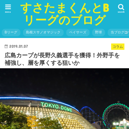
すさたまくんとB
menu
search
リーグのブログ
Bリーグ
島根スサノオマジック
ペイサーズ
野球
当ブログに
2019.01.07
コラム
広島カープが長野久義選手を獲得！外野手を
補強し、層を厚くする狙いか