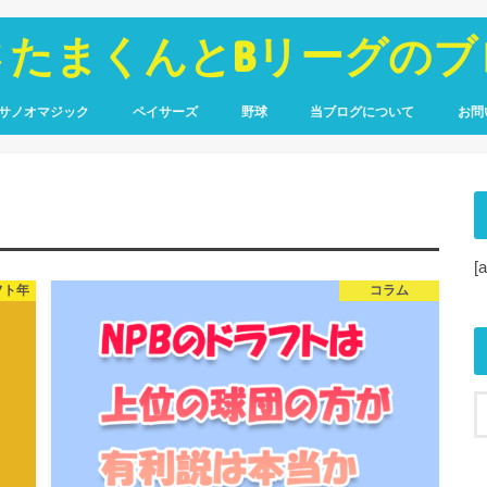
さたまくんとBリーグのブ
サノオマジック
ペイサーズ
野球
当ブログについて
お問
鑑
ポート
コラム
選手名鑑
観戦レポート
広島カープ
アマチュア野球
WARで振り返るドラフト
プロフィール
サイトマップ
プライバシーポリシー
[
フト年
コラム