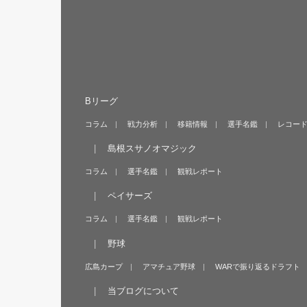
Bリーグ
コラム
戦力分析
移籍情報
選手名鑑
レコー
島根スサノオマジック
コラム
選手名鑑
観戦レポート
ペイサーズ
コラム
選手名鑑
観戦レポート
野球
広島カープ
アマチュア野球
WARで振り返るドラフト
当ブログについて