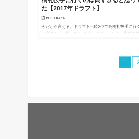
橋礼投手に行くのは高すぎると思っ
た【2017年ドラフト】
2020.03.16
今だから言える。ドラフト当時2位で高橋礼投手に行
は高すぎると思ってた 今朝、ソフトバンクが育成の
崇斗投手と砂川チャード選手を支配下登録することが
表されましたね。 ソフトバンクの育成選手・尾形崇
手（２０）とリ…
1