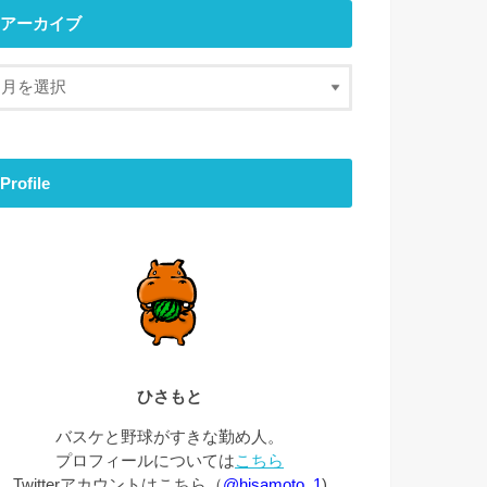
アーカイブ
Profile
ひさもと
バスケと野球がすきな勤め人。
プロフィールについては
こちら
Twitterアカウントはこちら（
@hisamoto_1
)