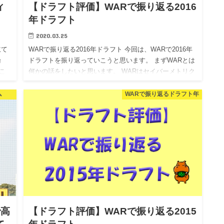
ィ
【ドラフト評価】WARで振り返る2016
年ドラフト
2020.03.25
立て
WARで振り返る2016年ドラフト 今回は、WARで2016年
タ論
ドラフトを振り返っていこうと思います。 まずWARとは
こ
何かの話をしたいと思います。 WARはセイバーメトリク
語を
スの指標の一つで、打撃、走塁、守備、投球を総合的
に…
ム
WARで振り返るドラフト年
で高
【ドラフト評価】WARで振り返る2015