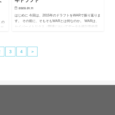
て
年ドラフト
2020.01.11
はじめに 今回は、2015年のドラフトをWARで振り返りま
す。 その前に、そもそもWARとは何なのか。 WARは、
くの
セイバーメトリクス（野球においてデータを統計学的見
尾形
地から客観的に分析し、選手の評価や戦略を考える分析
発
手法）…
斗投
2
3
4
>