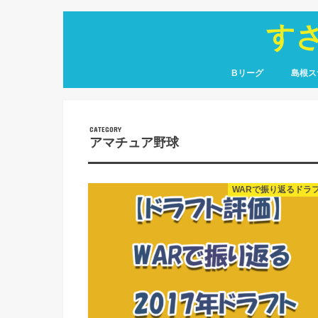
す
Bリーグ
島根ス
コラム
戦力分析
移籍情報
選手名鑑
レコード
コラム
選手名
観戦レ
アマチュア野球
WARで振り返るドラ