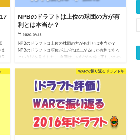
17
NPBのドラフトは上位の球団の方が有
利とは本当か？
2020.04.15
回
NPBのドラフトは上位の球団の方が有利とは本当か？
いま
NPBのドラフトは順位が上がれば上がるほど有利である
AR
という説を見ました。 今回はこの説が本当に正しいのか
守
検証をしていきます。 検証方法は、以下の通り。 対象年
は2013…
ム
WARで振り返るドラフト年